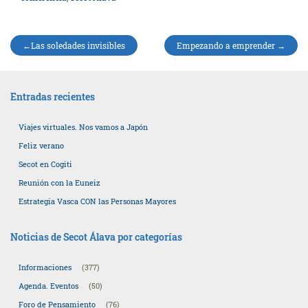
Navegación
Las soledades invisibles
Empezando a emprender
de
entradas
Entradas recientes
Viajes virtuales. Nos vamos a Japón
Feliz verano
Secot en Cogiti
Reunión con la Euneiz
Estrategia Vasca CON las Personas Mayores
Noticias de Secot Álava por categorías
Informaciones
(377)
Agenda. Eventos
(50)
Foro de Pensamiento
(76)