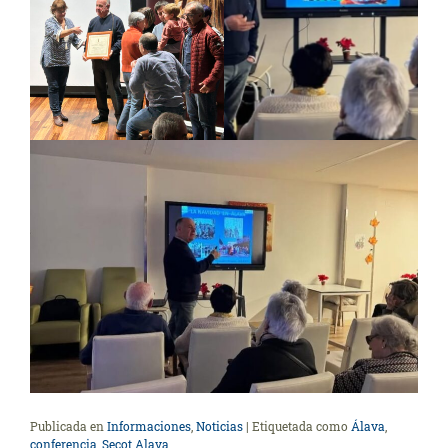
Publicada en
Informaciones
,
Noticias
|
Etiquetada como
Álava
,
conferencia
,
Secot Alava