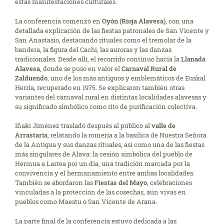
estas manifestaciones culturales.
La conferencia comenzó en
Oyón (Rioja Alavesa)
, con una
detallada explicación de las fiestas patronales de San Vicente y
San Anastasio, destacando rituales como el tremolar de la
bandera, la figura del Cachi, las auroras y las danzas
tradicionales. Desde allí, el recorrido continuó hacia la
Llanada
Alavesa
, donde se puso en valor el
Carnaval Rural de
Zalduendo
, uno de los más antiguos y emblemáticos de Euskal
Herria, recuperado en 1975. Se explicaron también otras
variantes del carnaval rural en distintas localidades alavesas y
su significado simbólico como rito de purificación colectiva.
Iñaki Jiménez trasladó después al público al
valle de
Arrastaria
, relatando la romería a la basílica de Nuestra Señora
de la Antigua y sus danzas rituales, así como una de las fiestas
más singulares de Álava: la cesión simbólica del pueblo de
Hermua a Larrea por un día, una tradición marcada por la
convivencia y el hermanamiento entre ambas localidades.
También se abordaron las
Fiestas del Mayo
, celebraciones
vinculadas a la protección de las cosechas, aún vivas en
pueblos como Maestu o San Vicente de Arana.
La parte final de la conferencia estuvo dedicada a las