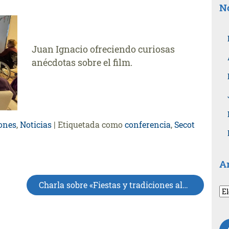
No
Juan Ignacio ofreciendo curiosas
anécdotas sobre el film.
ones
,
Noticias
|
Etiquetada como
conferencia
,
Secot
A
Charla sobre «Fiestas y tradiciones alavesas»
Ar
po
fe