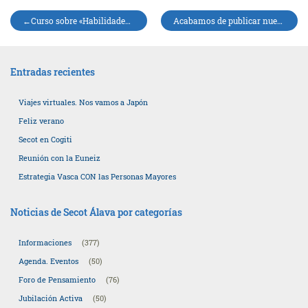
Navegación
Curso sobre «Habilidades para la empleabilidad»
Acabamos de publicar nuestra memoria anual de 2024
de
entradas
Entradas recientes
Viajes virtuales. Nos vamos a Japón
Feliz verano
Secot en Cogiti
Reunión con la Euneiz
Estrategia Vasca CON las Personas Mayores
Noticias de Secot Álava por categorías
Informaciones
(377)
Agenda. Eventos
(50)
Foro de Pensamiento
(76)
Jubilación Activa
(50)