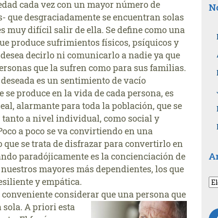
iedad cada vez con un mayor número de
No
- que desgraciadamente se encuentran solas
s muy difícil salir de ella. Se define como una
e produce sufrimientos físicos, psíquicos y
e desea decirlo ni comunicarlo a nadie ya que
ersonas que la sufren como para sus familias.
 deseada es un sentimiento de vacío
e se produce en la vida de cada persona, es
eal, alarmante para toda la población, que se
 tanto a nivel individual, como social y
Poco a poco se va convirtiendo en una
que se trata de disfrazar para convertirlo en
A
uando paradójicamente es la concienciación de
a nuestros mayores más dependientes, los que
siliente y empática.
Ar
po
s conveniente considerar que una
persona que
fe
 sola. A priori esta