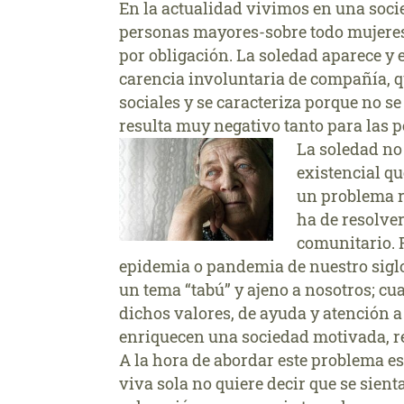
En la actualidad vivimos en una soc
personas mayores-sobre todo mujeres
por obligación. La soledad aparece y e
carencia involuntaria de compañía, qu
sociales y se caracteriza porque no s
resulta muy negativo tanto para las p
La soledad no
existencial qu
un problema r
ha de resolver
comunitario. 
epidemia o pandemia de nuestro siglo 
un tema “tabú” y ajeno a nosotros; c
dichos valores, de ayuda y atención 
enriquecen una sociedad motivada, re
A la hora de abordar este problema e
viva sola no quiere decir que se sienta