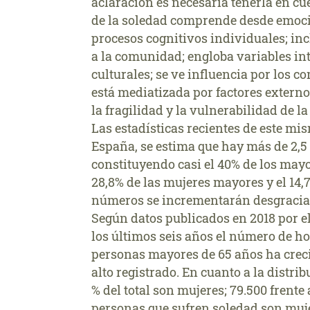
aclaración es necesaria tenerla en c
de la soledad comprende desde emoc
procesos cognitivos individuales; inc
a la comunidad; engloba variables in
culturales; se ve influencia por los 
está mediatizada por factores externo
la fragilidad y la vulnerabilidad de l
Las estadísticas recientes de este m
España, se estima que hay más de 2,5 
constituyendo casi el 40% de los ma
28,8% de las mujeres mayores y el 14,
números se incrementarán desgracia
Según datos publicados en 2018 por el 
los últimos seis años el número de 
personas mayores de 65 años ha crecid
alto registrado. En cuanto a la distri
% del total son mujeres; 79.500 frente
personas que sufren soledad son muj