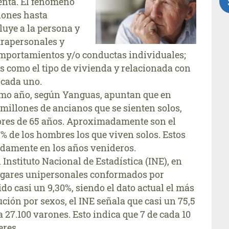
uenta. El fenómeno
iones hasta
luye a la persona y
trapersonales y
comportamientos y/o conductas individuales;
s como el tipo de vivienda y relacionada con
a cada uno.
ismo año, según Yanguas, apuntan que en
millones de ancianos que se sienten solos,
yores de 65 años. Aproximadamente son el
7% de los hombres los que viven solos. Estos
damente en los años venideros.
Instituto Nacional de Estadística (INE), en
hogares unipersonales conformados por
o casi un 9,30%, siendo el dato actual el más
bución por sexos, el INE señala que casi un 75,5
 a 27.100 varones. Esto indica que 7 de cada 10
eres.