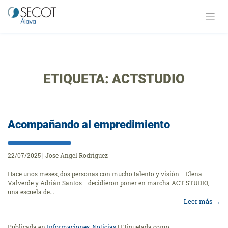
Saltar
al
contenido
ETIQUETA:
ACTSTUDIO
Acompañando al empredimiento
22/07/2025
|
Jose Angel Rodriguez
Hace unos meses, dos personas con mucho talento y visión —Elena
Valverde y Adrián Santos— decidieron poner en marcha ACT STUDIO,
una escuela de...
Leer más
→
Publicada en
Informaciones
,
Noticias
|
Etiquetada como