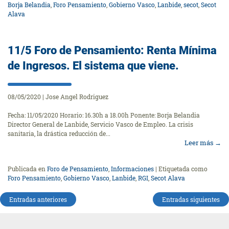
Borja Belandia
,
Foro Pensamiento
,
Gobierno Vasco
,
Lanbide
,
secot
,
Secot
Alava
11/5 Foro de Pensamiento: Renta Mínima
de Ingresos. El sistema que viene.
08/05/2020
|
Jose Angel Rodriguez
Fecha: 11/05/2020 Horario: 16.30h a 18.00h Ponente: Borja Belandia
Director General de Lanbide, Servicio Vasco de Empleo. La crisis
sanitaria, la drástica reducción de...
Leer más
→
Publicada en
Foro de Pensamiento
,
Informaciones
|
Etiquetada como
Foro Pensamiento
,
Gobierno Vasco
,
Lanbide
,
RGI
,
Secot Alava
Navegación
Entradas anteriores
Entradas siguientes
de