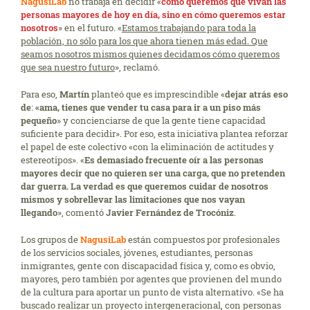
NagusiLab
no trabaja en decidir «
cómo queremos que vivan las
personas mayores de hoy en día, sino en cómo queremos estar
nosotros
» en el futuro. «
Estamos trabajando para toda la
población, no sólo para los que ahora tienen más edad. Que
seamos nosotros mismos quienes decidamos cómo queremos
que sea nuestro futuro
», reclamó.
Para eso,
Martín
planteó que es imprescindible «
dejar atrás eso
de
:
«ama, tienes que vender tu casa para ir a un piso más
pequeño
» y concienciarse de que la gente tiene capacidad
suficiente para decidir». Por eso, esta iniciativa plantea reforzar
el papel de este colectivo «con la elimina­ción de actitudes y
estereotipos». «
Es demasiado frecuente oír a las personas
mayores decir que no quieren ser una carga, que no pretenden
dar guerra. La verdad es que queremos cuidar de nosotros
mismos y sobrellevar las limitaciones que nos vayan
llegando
», comentó
Javier Fer­nández de Trocóniz
.
Los grupos de
NagusiLab
están compuestos por profesionales
de los servicios sociales, jóve­nes, estudiantes, personas
inmigrantes, gente con discapacidad física y, como es obvio,
mayo­res, pero también por agentes que provienen del mundo
de la cultura para aportar un punto de vista alternativo. «Se ha
buscado realizar un proyecto intergeneracional, con personas