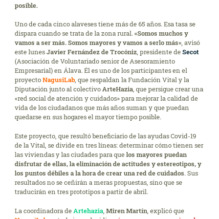
posible.
Uno de cada cinco alaveses tiene más de 65 años. Esa tasa se
dispara cuando se trata de la zona rural.
«Somos muchos y
vamos a ser más. Somos mayores y vamos a serlo más»
, avisó
este lunes
Javier Fernández de Trocóniz
, presidente de
Secot
(Asociación de Voluntariado senior de Asesoramiento
Empresarial) en Álava. Él es uno de los participantes en el
proyecto
NagusiLab
, que respaldan la Fundación Vital y la
Diputación junto al colectivo
ArteHazia
, que persigue crear una
«red social de atención y cuidados» para mejorar la calidad de
vida de los ciudadanos que más años suman y que puedan
quedarse en sus hogares el mayor tiempo posible.
Este proyecto, que resultó beneficiario de las ayudas Covid-19
de la Vital, se divide en tres líneas: determinar cómo tienen ser
las viviendas y las ciudades para que
los mayores puedan
disfrutar de ellas, la eliminación de actitudes y estereotipos, y
los puntos débiles a la hora de crear una red de cuidados
. Sus
resultados no se ceñirán a meras propuestas, sino que se
traducirán en tres prototipos a partir de abril.
La coordinadora de
Artehazia
,
Miren Martín
, explicó que