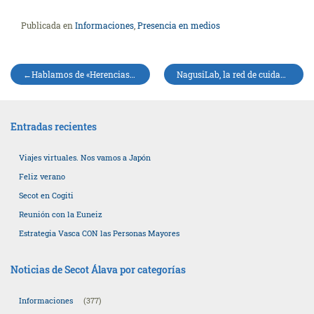
Publicada en
Informaciones
,
Presencia en medios
Navegación
Hablamos de «Herencias» en el programa Ganbara de Radio Euskadi y Radio Vitoria
NagusiLab, la red de cuidados de personas mayores en Álava
de
entradas
Entradas recientes
Viajes virtuales. Nos vamos a Japón
Feliz verano
Secot en Cogiti
Reunión con la Euneiz
Estrategia Vasca CON las Personas Mayores
Noticias de Secot Álava por categorías
Informaciones
(377)