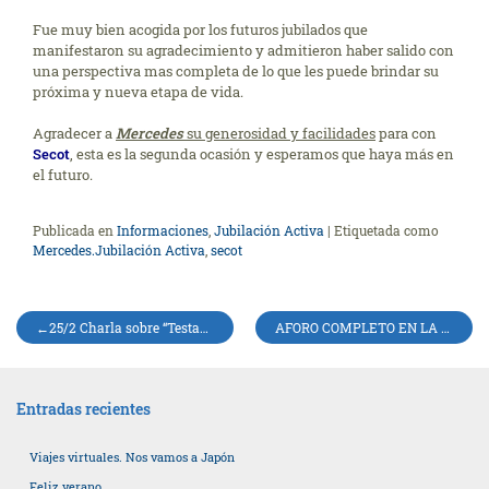
Fue muy bien acogida por los futuros jubilados que
manifestaron su agradecimiento y admitieron haber salido con
una perspectiva mas completa de lo que les puede brindar su
próxima y nueva etapa de vida.
Agradecer a
Mercedes
su generosidad y facilidades
para con
Secot
, esta es la segunda ocasión y esperamos que haya más en
el futuro.
Publicada en
Informaciones
,
Jubilación Activa
|
Etiquetada como
Mercedes.Jubilación Activa
,
secot
Navegación
25/2 Charla sobre “Testamentos y Herencias” ante miembros de varios colegios profesionales.
AFORO COMPLETO EN LA SESIÓN TESTAMENTOS Y HERENCIAS
de
entradas
Entradas recientes
Viajes virtuales. Nos vamos a Japón
Feliz verano