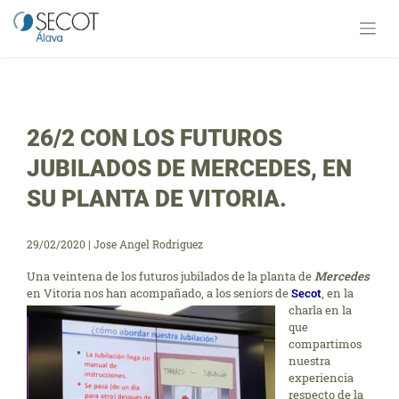
Saltar
al
contenido
26/2 CON LOS FUTUROS
JUBILADOS DE MERCEDES, EN
SU PLANTA DE VITORIA.
29/02/2020
|
Jose Angel Rodriguez
Una veintena de los futuros jubilados de la planta de
Mercedes
en Vitoria nos h
an acompañado, a los seniors de
Secot
, en la
charla en la
que
compartimos
nuestra
experiencia
respecto de la