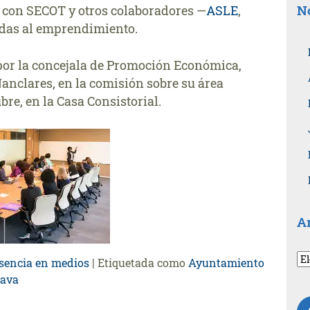
No
 con SECOT y otros colaboradores —
ASLE
,
das al emprendimiento.
por la concejala de Promoción Económica,
nclares, en la comisión sobre su área
bre, en la Casa Consistorial.
A
Ar
sencia en medios
|
Etiquetada como
Ayuntamiento
po
lava
fe