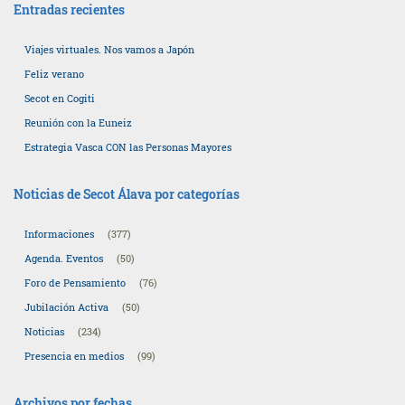
entradas
Entradas recientes
Viajes virtuales. Nos vamos a Japón
Feliz verano
Secot en Cogiti
Reunión con la Euneiz
Estrategia Vasca CON las Personas Mayores
Noticias de Secot Álava por categorías
Informaciones
(377)
Agenda. Eventos
(50)
Foro de Pensamiento
(76)
Jubilación Activa
(50)
Noticias
(234)
Presencia en medios
(99)
Archivos por fechas