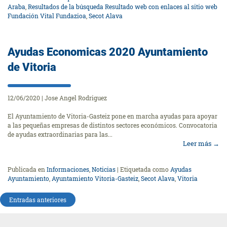
Araba
,
Resultados de la búsqueda Resultado web con enlaces al sitio web
Fundación Vital Fundazioa
,
Secot Alava
Ayudas Economicas 2020 Ayuntamiento
de Vitoria
12/06/2020
|
Jose Angel Rodriguez
El Ayuntamiento de Vitoria-Gasteiz pone en marcha ayudas para apoyar
a las pequeñas empresas de distintos sectores económicos. Convocatoria
de ayudas extraordinarias para las...
Leer más
→
Publicada en
Informaciones
,
Noticias
|
Etiquetada como
Ayudas
Ayuntamiento
,
Ayuntamiento Vitoria-Gasteiz
,
Secot Alava
,
Vitoria
Navegación
Entradas anteriores
de