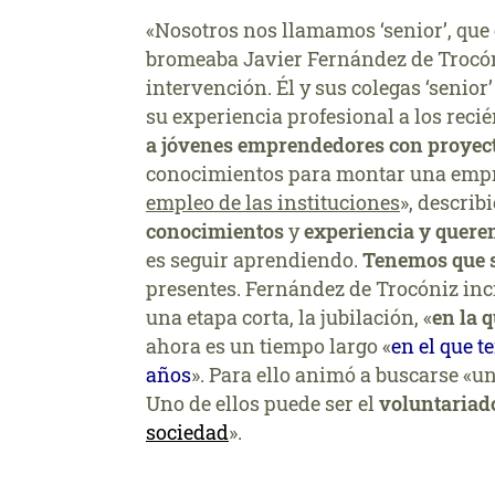
«Nosotros nos llamamos ‘senior’, que
bromeaba Javier Fernández de Trocón
intervención. Él y sus colegas ‘senior
su experiencia profesional a los reci
a jóvenes emprendedores con proyec
conocimientos para montar una empr
empleo de las instituciones
», describ
conocimientos
y
experiencia y quer
es seguir aprendiendo.
Tenemos que se
presentes. Fernández de Trocóniz inci
una etapa corta, la jubilación, «
en la 
ahora es un tiempo largo «
en el que 
años
». Para ello animó a buscarse «u
Uno de ellos puede ser el
voluntariad
sociedad
».