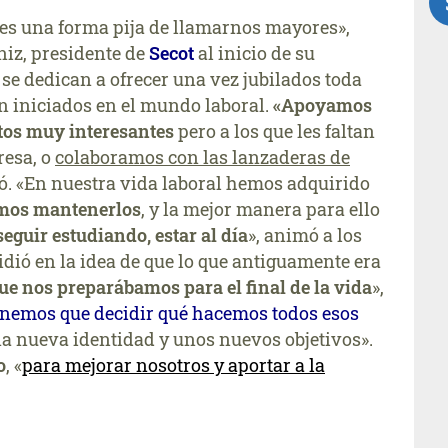
 es una forma pija de llamarnos mayores»,
iz, presidente de
Secot
al inicio de su
’ se dedican a ofrecer una vez jubilados toda
én iniciados en el mundo laboral.
«Apoyamos
tos muy interesantes
pero a los que les faltan
esa, o
colaboramos con las lanzaderas de
ió. «En nuestra vida laboral hemos adquirido
emos mantenerlos
, y la mejor manera para ello
guir estudiando, estar al día
», animó a los
dió en la idea de que lo que antiguamente era
que nos preparábamos para el final de la vida
»,
tenemos que decidir qué hacemos todos esos
na nueva identidad y unos nuevos objetivos».
o
, «
para mejorar nosotros y aportar a la