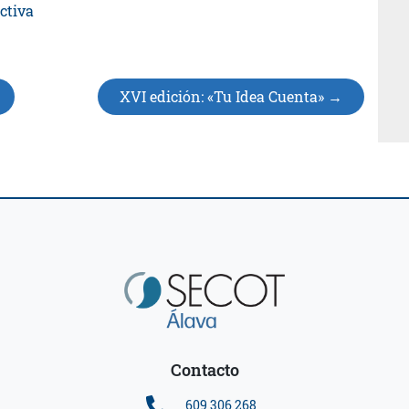
ctiva
XVI edición: «Tu Idea Cuenta»
Contacto
609 306 268