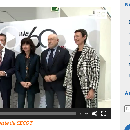
No
A
Ar
po
01:56
fe
ente de SECOT