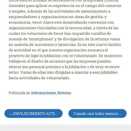
Entre ellos el firmado recientemente con la diputada Cristina
González para aplicar su experiencia en el campo del comercio
y empleo. Además de las actividades de asesoramiento a
emprendedores y organizaciones en áreas de gestión y
económicas, Secot Álava está desarrollando convenios con
organizaciones vinculadas con la tercera edad, a través de las
cuales los voluntarios de Secot han impartido cursillos de
manejo de ‘smartphones’ y de divulgación de la reforma vasca
en materia de sucesiones y herencias. Es en este nuevo ámbito
de actividad en el que nuestra organización enmarca el
proyecto de ligar la jubilación con el voluntariado. De momento
trabaja en el diseño de acciones que las empresas pueden
ofrecer asu personal próximo a la jubilación o de muy reciente
retiro. Varias de ellas irán dirigidas a orientar a esos jubilables
hacía actividades de voluntariado.
Publicada en
Informaciones
,
Noticias
Navegación
ENVEJECIMIENTO ACTIVO Y EJERCICIO FÍSICO
Cuando casi todos seamos centenarios.
de
entradas