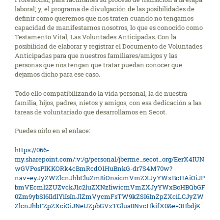
laboral; y, el programa de divulgación de las posibilidades de
definir como queremos que nos traten cuando no tengamos
capacidad de manifestarnos nosotros, lo que es conocido como
Testamento Vital, Las Voluntades Anticipadas. Con la
posibilidad de elaborar y registrar el Documento de Voluntades
Anticipadas para que nuestros familiares/amigos y las
personas que nos tengan que tratar puedan conocer que
dejamos dicho para ese caso.
Todo ello compatibilizando la vida personal, la de nuestra
familia, hijos, padres, nietos y amigos, con esa dedicación a las
tareas de voluntariado que desarrollamos en Secot.
Puedes oirlo en el enlace:
https://066-
my.sharepoint.com/:v:/g/personal/jberme_secot_org/EerX4IUN
wGVPosPlKKORk4cBmRcdO1HuBnkG-dr7S4M70w?
nav=eyJyZWZlcnJhbEluZm8iOnsicmVmZXJyYWxBcHAiOiJP
bmVEcml2ZUZvckJ1c2luZXNzIiwicmVmZXJyYWxBcHBQbGF
0Zm9ybSI6IldlYiIsInJlZmVycmFsTW9kZSI6InZpZXciLCJyZW
ZlcnJhbFZpZXciOiJNeUZpbGVzTGlua0NvcHkifX0&e=3HbdjK