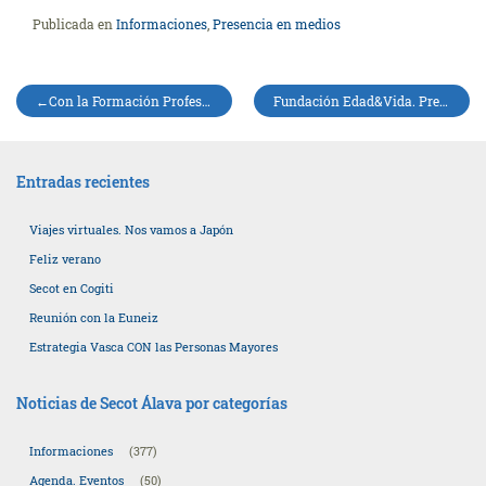
Publicada en
Informaciones
,
Presencia en medios
Navegación
Con la Formación Profesional. Instituto de Murgia
Fundación Edad&Vida. Presentación y mesa redonda sobre «Tú nuevo proyecto de vida»
de
entradas
Entradas recientes
Viajes virtuales. Nos vamos a Japón
Feliz verano
Secot en Cogiti
Reunión con la Euneiz
Estrategia Vasca CON las Personas Mayores
Noticias de Secot Álava por categorías
Informaciones
(377)
Agenda. Eventos
(50)