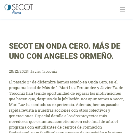
Saltar
al
contenido
SECOT EN ONDA CERO. MÁS DE
UNO CON ANGELES ORMEÑO.
28/12/2023
|
Javier Troconiz
El pasado 27 de diciembre hemos estado en Onda Cero, en el
programa local de Más de 1. Mari Luz Fernández y Javier Fz. de
Trocóniz han tenido oportunidad de repasar las motivaciones
que hacen que, después de la jubilación nos apuntemos a Secot,
Mari Luz ha contado su experiencia. Además, hemos pasado
rápida revista a nuestras acciones con otros colectivos y
generaciones. Especial detalle a los dos proyectos más
novedosos que estamos acometiendo en este final de año: el
programa con estudiantes de centros de Formación
Profesional, para facilitarles su proceso de transición a la etapa