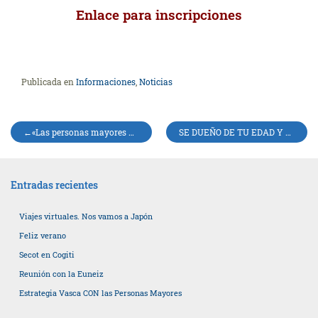
Enlace para inscripciones
Publicada en
Informaciones
,
Noticias
Navegación
«Las personas mayores de hoy poco se parecen a las del siglo pasado»
SE DUEÑO DE TU EDAD Y VIVE A TU MANERA
de
entradas
Entradas recientes
Viajes virtuales. Nos vamos a Japón
Feliz verano
Secot en Cogiti
Reunión con la Euneiz
Estrategia Vasca CON las Personas Mayores