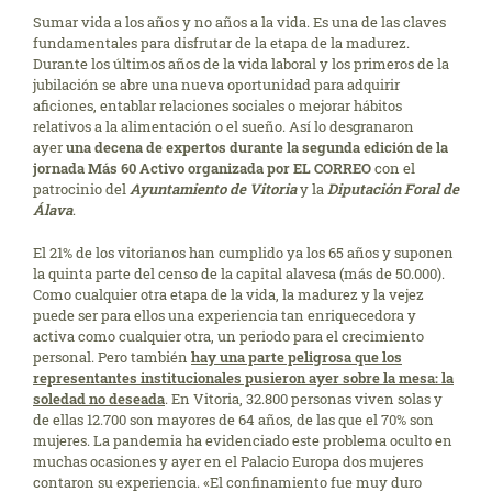
Sumar vida a los años y no años a la vida. Es una de las claves
fundamentales para disfrutar de la etapa de la madurez.
Durante los últimos años de la vida laboral y los primeros de la
jubilación se abre una nueva oportunidad para adquirir
aficiones, entablar relaciones sociales o mejorar hábitos
relativos a la alimentación o el sueño. Así lo desgranaron
ayer
una decena de expertos durante la segunda edición de la
jornada Más 60 Activo organizada por EL CORREO
con el
patrocinio del
Ayuntamiento de Vitoria
y la
Diputación Foral de
Álava
.
El 21% de los vitorianos han cumplido ya los 65 años y suponen
la quinta parte del censo de la capital alavesa (más de 50.000).
Como cualquier otra etapa de la vida, la madurez y la vejez
puede ser para ellos una experiencia tan enriquecedora y
activa como cualquier otra, un periodo para el crecimiento
personal. Pero también
hay una parte peligrosa que los
representantes institucionales pusieron ayer sobre la mesa: la
soledad no deseada
. En Vitoria, 32.800 personas viven solas y
de ellas 12.700 son mayores de 64 años, de las que el 70% son
mujeres. La pandemia ha evidenciado este problema oculto en
muchas ocasiones y ayer en el Palacio Europa dos mujeres
contaron su experiencia. «El confinamiento fue muy duro