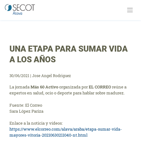
Saltar
al
contenido
UNA ETAPA PARA SUMAR VIDA
A LOS AÑOS
30/06/2021
|
Jose Angel Rodriguez
La jornada
Más 60 Activo
organizada por
EL CORREO
reúne a
expertos en salud, ocio o deporte para hablar sobre madurez.
Fuente: El Correo
Sara López Pariza
Enlace a la noticia y vídeos:
https://www.elcorreo.com/alava/araba/etapa-sumar-vida-
mayores-vitoria-20210630211040-nt.html