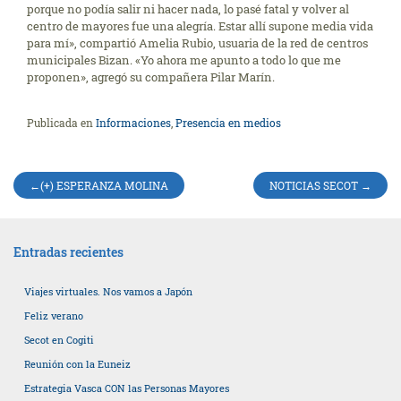
porque no podía salir ni hacer nada, lo pasé fatal y volver al
centro de mayores fue una alegría. Estar allí supone media vida
para mí», compartió Amelia Rubio, usuaria de la red de centros
municipales Bizan. «Yo ahora me apunto a todo lo que me
proponen», agregó su compañera Pilar Marín.
Publicada en
Informaciones
,
Presencia en medios
Navegación
(+) ESPERANZA MOLINA
NOTICIAS SECOT
de
entradas
Entradas recientes
Viajes virtuales. Nos vamos a Japón
Feliz verano
Secot en Cogiti
Reunión con la Euneiz
Estrategia Vasca CON las Personas Mayores