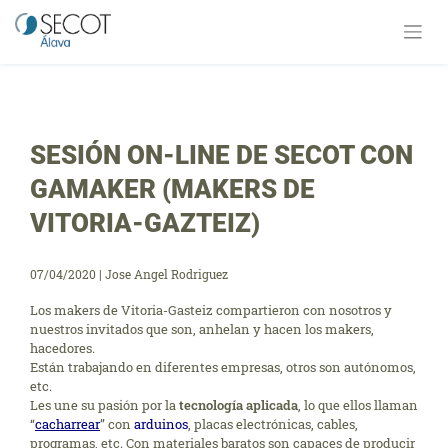
Saltar
al
contenido
SESIÓN ON-LINE DE SECOT CON
GAMAKER (MAKERS DE
VITORIA-GAZTEIZ)
07/04/2020
|
Jose Angel Rodriguez
Los makers de Vitoria-Gasteiz compartieron con nosotros y
nuestros invitados que son, anhelan y hacen los makers,
hacedores.
Están trabajando en diferentes empresas, otros son autónomos,
etc.
Les une su pasión por la
tecnología aplicada
, lo que ellos llaman
“
cacharrear
” con
arduinos
, placas electrónicas, cables,
programas, etc. Con materiales baratos son capaces de producir