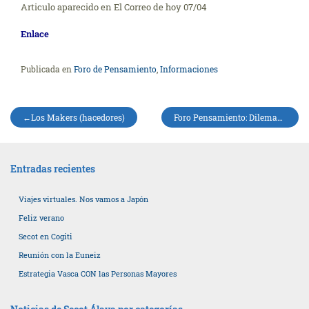
Articulo aparecido en El Correo de hoy 07/04
Enlace
Publicada en
Foro de Pensamiento
,
Informaciones
Navegación
Los Makers (hacedores)
Foro Pensamiento: Dilemas Éticos/Médicos sobre la atencion a mayores.
de
entradas
Entradas recientes
Viajes virtuales. Nos vamos a Japón
Feliz verano
Secot en Cogiti
Reunión con la Euneiz
Estrategia Vasca CON las Personas Mayores